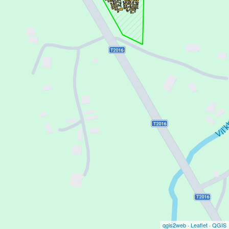
qgis2web
·
Leaflet
·
QGIS