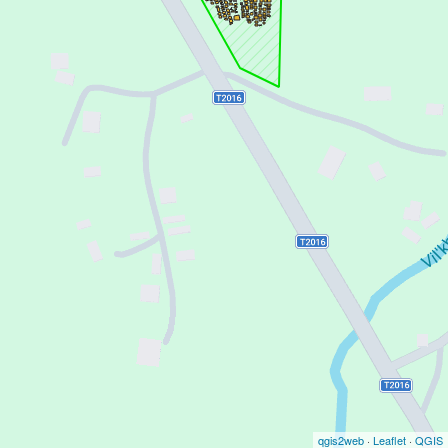
qgis2web
·
Leaflet
·
QGIS