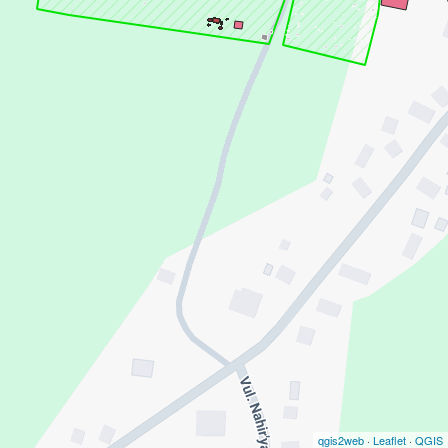
qgis2web
·
Leaflet
·
QGIS