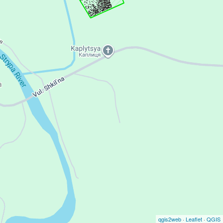
qgis2web
·
Leaflet
·
QGIS