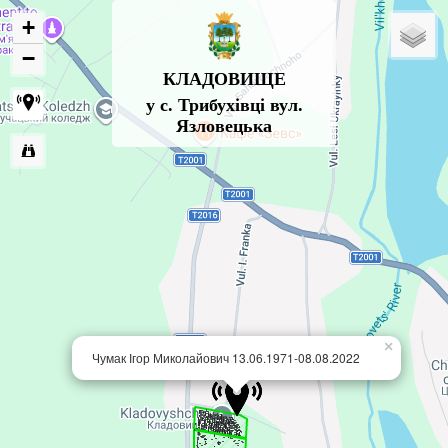
+
−
КЛАДОВИЩЕ
у с. Трибухівці вул.
Язловецька
×
Чумак Ігор Миколайович 13.06.1971-08.08.2022