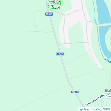
qgis2web
·
Leaflet
·
QGIS