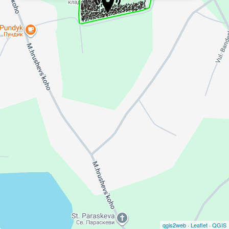
qgis2web
·
Leaflet
·
QGIS