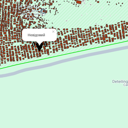
×
Невідомий