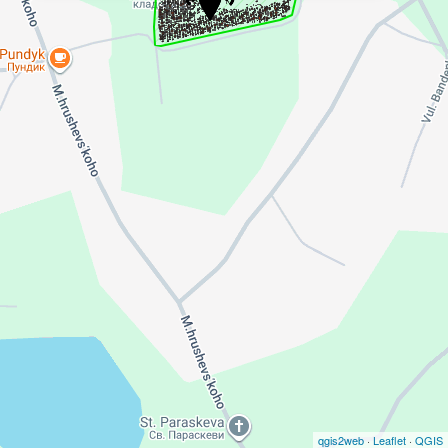
qgis2web
·
Leaflet
·
QGIS