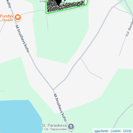
qgis2web
·
Leaflet
·
QGIS