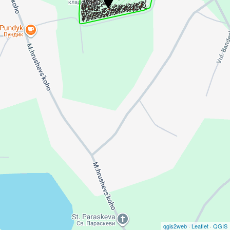
qgis2web
·
Leaflet
·
QGIS