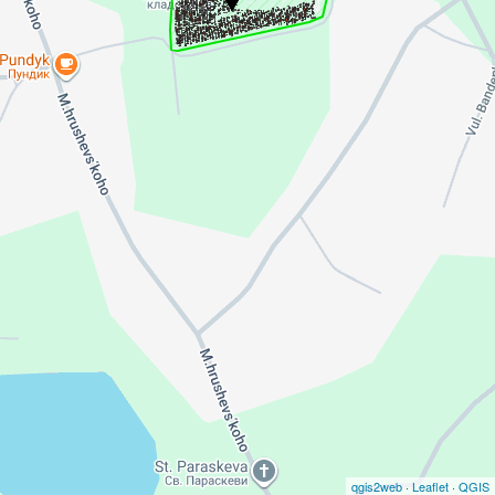
qgis2web
·
Leaflet
·
QGIS