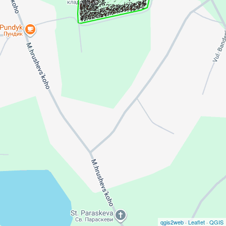
qgis2web
·
Leaflet
·
QGIS