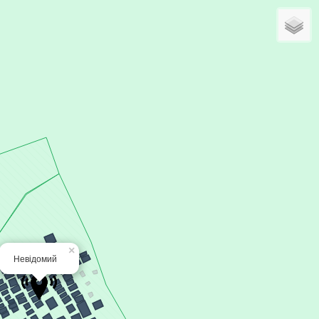
×
Невідомий