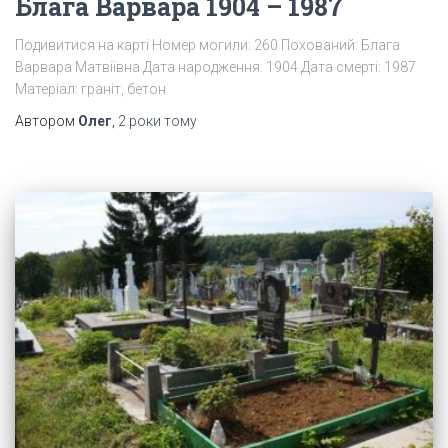
Блага Варвара 1904 – 1987
Подивитися на карті Номер могили: 260 Похований: Блага
Варвара Матвіївна Дата народження: 1904 Дата смерті: 1987
Матеріал: граніт, бетон
Автором
Олег
,
2 роки
тому