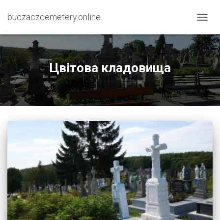
buczaczcemetery.online
ПЕРЕ
НАВІГ
Цвітова кладовища