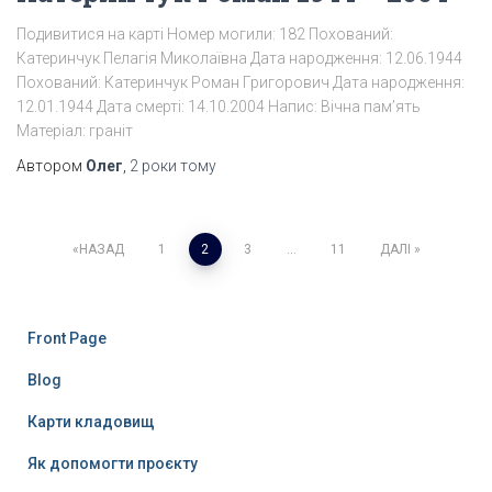
Подивитися на карті Номер могили: 182 Похований:
Катеринчук Пелагія Миколаївна Дата народження: 12.06.1944
Похований: Катеринчук Роман Григорович Дата народження:
12.01.1944 Дата смерті: 14.10.2004 Напис: Вічна пам’ять
Матеріал: граніт
Автором
Олег
,
2 роки
тому
Пагінація
НАЗАД
1
2
3
…
11
ДАЛІ
записів
Front Page
Blog
Карти кладовищ
Як допомогти проєкту