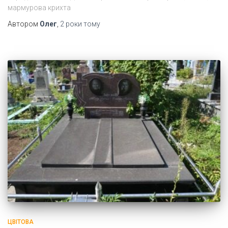
мармурова крихта
Автором
Олег
,
2 роки
тому
ЦВІТОВА