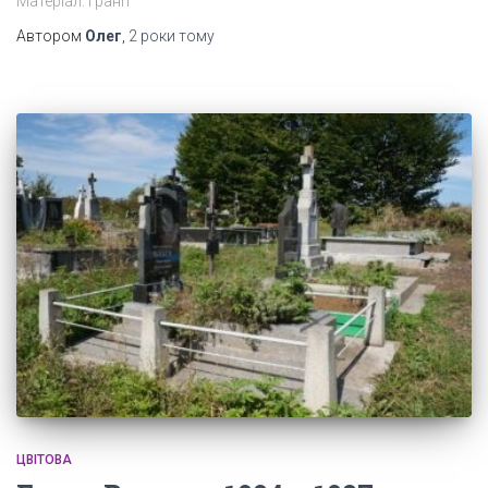
Матеріал: граніт
Автором
Олег
,
2 роки
тому
ЦВІТОВА