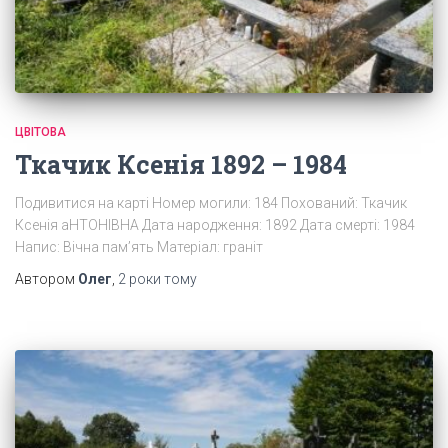
ЦВІТОВА
Ткачик Ксенія 1892 – 1984
Подивитися на карті Номер могили: 184 Похований: Ткачик
Ксенія аНТОНІВНА Дата народження: 1892 Дата смерті: 1984
Напис: Вічна пам’ять Матеріал: граніт
Автором
Олег
,
2 роки
тому