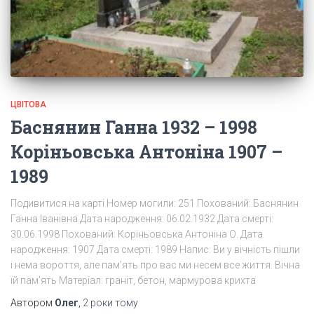
ЦВІТОВА
Баснянин Ганна 1932 – 1998
Коріньовська Антоніна 1907 –
1989
Подивитися на карті Номер могили: 251 Похований: Баснянин
Ганна Іванівна Дата народження: 06.02.1932 Дата смерті:
30.06.1998 Похований: Коріньовська Антоніна О. Дата
народження: 1907 Дата смерті: 1989 Напис: Ви у вічність пішли
і нема вороття, але пам’ять про вас ми несем все життя. Вічна
їй пам’ять Матеріал: граніт, бетон, мармурова крихта
Автором
Олег
,
2 роки
тому