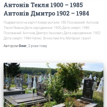
Антонів Текля 1900 – 1985
Антонів Дмитро 1902 – 1984
Подивитися на карті Номер могили: 185 Похований: Антонів
Текля Яківна Дата народження: 1900 Дата смерті: 1985
Похований: Антонів Дмитро Ількович Дата народження: 1902
Дата смерті: 1984 Напис: Вічна пам’ять Матеріал: граніт
Автором
Олег
,
2 роки
тому