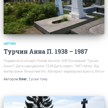
ЦВІТОВА
Турчин Анна П. 1938 – 1987
Подивитися на карті Номер могили: 268 Похований: Турчин
Анна П. Дата народження: 1938 Дата смерті: 1987 Напис: Від
матері Ірини. Вічна пам’ять. Матеріал: мармурова крихта, бетон
Автором
Олег
,
2 роки
тому