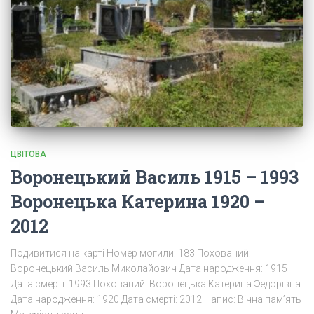
ЦВІТОВА
Воронецький Василь 1915 – 1993
Воронецька Катерина 1920 –
2012
Подивитися на карті Номер могили: 183 Похований:
Воронецький Василь Миколайович Дата народження: 1915
Дата смерті: 1993 Похований: Воронецька Катерина Федорівна
Дата народження: 1920 Дата смерті: 2012 Напис: Вічна пам’ять