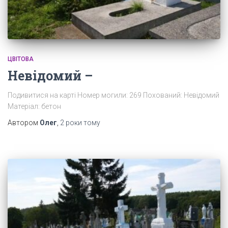
ЦВІТОВА
Невідомий –
Подивитися на карті Номер могили: 269 Похований: Невідомий
Матеріал: бетон
Автором
Олег
,
2 роки
тому