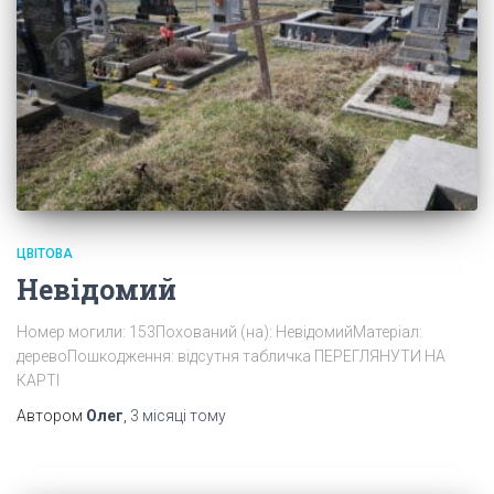
ЦВІТОВА
Невідомий
Номер могили: 153Похований (на): НевідомийМатеріал:
деревоПошкодження: відсутня табличка ПЕРЕГЛЯНУТИ НА
КАРТІ
Автором
Олег
,
3 місяці
тому