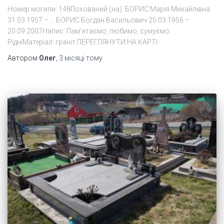
Номер могили: 148Похований (на): БОРИС Марія Михайлівна
31.03.1957 – … БОРИС Богдан Васильович 25.03.1956 –
20.09.2007Напис: Пам’ятаємо, любимо, сумуємо.
РідніМатеріал: граніт ПЕРЕГЛЯНУТИ НА КАРТІ
Автором
Олег
,
3 місяці
тому