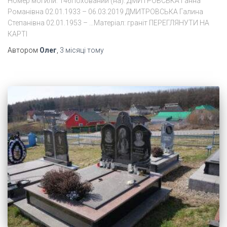
Номер могили: 146Похований (на): ДМИТРОВСЬКА Ганна
Романівна 02.01.1933 – 06.03.2019 ДМИТРОВСЬКА Галина
Степанівна 02.01.1953 – …Матеріал: граніт ПЕРЕГЛЯНУТИ НА
КАРТІ
Автором
Олег
,
3 місяці
тому