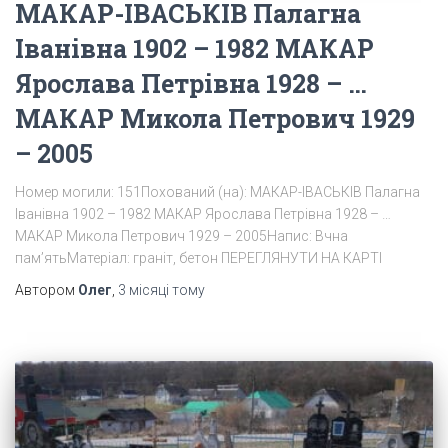
МАКАР-ІВАСЬКІВ Палагна
Іванівна 1902 – 1982 МАКАР
Ярослава Петрівна 1928 – …
МАКАР Микола Петрович 1929
– 2005
Номер могили: 151Похований (на): МАКАР-ІВАСЬКІВ Палагна
Іванівна 1902 – 1982 МАКАР Ярослава Петрівна 1928 – …
МАКАР Микола Петрович 1929 – 2005Напис: Вчна
пам’ятьМатеріал: граніт, бетон ПЕРЕГЛЯНУТИ НА КАРТІ
Автором
Олег
,
3 місяці
тому