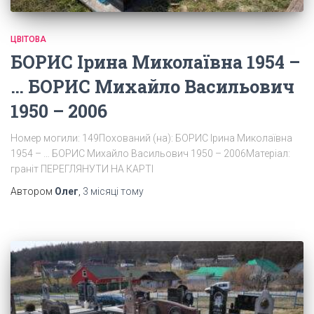
ЦВІТОВА
БОРИС Ірина Миколаївна 1954 –
… БОРИС Михайло Васильович
1950 – 2006
Номер могили: 149Похований (на): БОРИС Ірина Миколаївна
1954 – … БОРИС Михайло Васильович 1950 – 2006Матеріал:
граніт ПЕРЕГЛЯНУТИ НА КАРТІ
Автором
Олег
,
3 місяці
тому