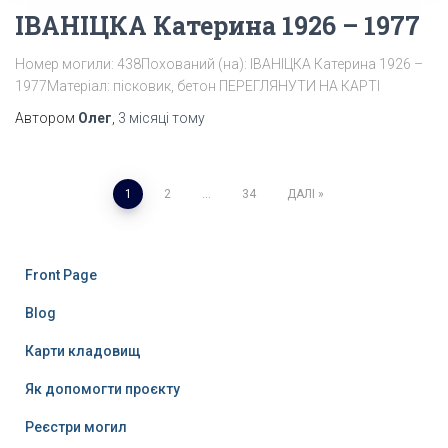
ІВАНІЦКА Катерина 1926 – 1977
Номер могили: 438Похований (на): ІВАНІЦКА Катерина 1926 –
1977Матеріал: пісковик, бетон ПЕРЕГЛЯНУТИ НА КАРТІ
Автором
Олег
,
3 місяці
тому
Пагінація
1
2
…
34
ДАЛІ
записів
Front Page
Blog
Карти кладовищ
Як допомогти проєкту
Реєстри могил