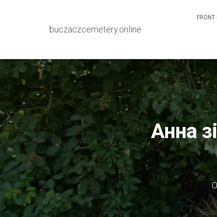
FRONT 
buczaczcemetery.online
Анна з
О