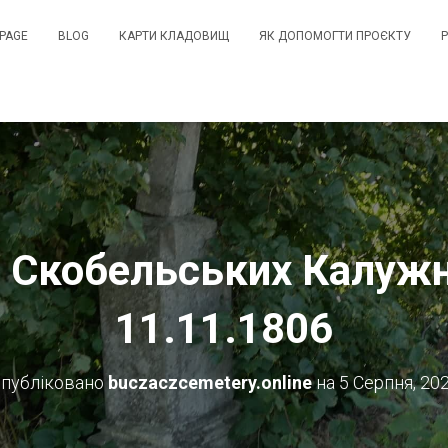
PAGE
BLOG
КАРТИ КЛАДОВИЩ
ЯК ДОПОМОГТИ ПРОЄКТУ
і Скобельських Калуж
11.11.1806
публіковано
buczaczcemetery.online
на
5 Серпня, 20