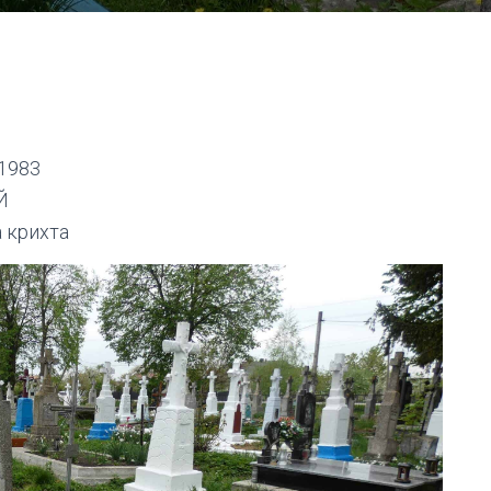
 1983
Й
 крихта