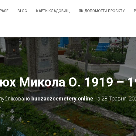
PAGE
BLOG
КАРТИ КЛАДОВИЩ
ЯК ДОПОМОГТИ ПРОЄКТУ
юх Микола О. 1919 – 
публіковано
buczaczcemetery.online
на
28 Травня, 20