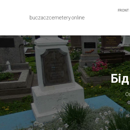
FRONT 
buczaczcemetery.online
Бід
О