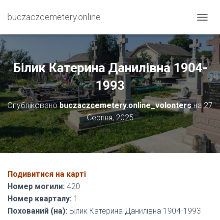
buczaczcemetery.online
П
Е
Р
Е
М
Білик Катерина Данилівна 1904-
К
Н
1993
У
Т
Опубліковано
buczaczcemetery.online_volonters
на
27
И
Серпня, 2025
Н
А
В
І
Г
А
Подивитися на карті
Ц
І
Номер могили:
420
Ю
Номер кварталу:
1
Похований (на):
Білик Катерина Данилівна 1904-1993