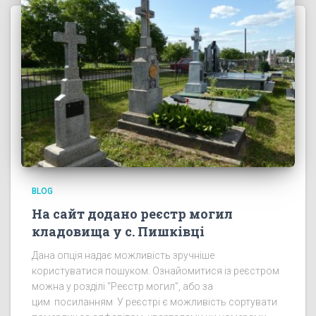
BLOG
На сайт додано реєстр могил
кладовища у с. Пишківці
Дана опція надає можливість зручніше
користуватися пошуком. Ознайомитися із реєстром
можна у розділі “Реєстр могил”, або за
цим посиланням У реєстрі є можливість сортувати