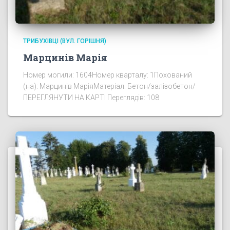
ТРИБУХІВЦІ (ВУЛ. ГОРІШНЯ)
Марцинів Марія
Номер могили: 1604Номер кварталу: 1Похований
(на): Марцинів МаріяМатеріал: Бетон/залізобетон/
ПЕРЕГЛЯНУТИ НА КАРТІ Переглядів: 108