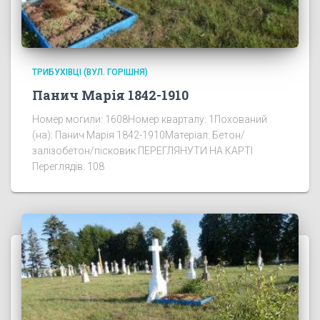
ТРИБУХІВЦІ (ВУЛ. ГОРІШНЯ)
Панич Марія 1842-1910
Номер могили: 1608Номер кварталу: 1Похований
(на): Панич Марія 1842-1910Матеріал: Бетон/
залізобетон/пісковик ПЕРЕГЛЯНУТИ НА КАРТІ
Переглядів: 108