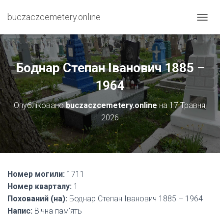
buczaczcemetery.online
П
Е
Р
Е
М
Боднар Степан Іванович 1885 –
К
Н
1964
У
Т
Опубліковано
buczaczcemetery.online
на
17 Травня,
И
2026
Н
А
В
І
Г
А
Номер могили:
1711
Ц
І
Номер кварталу:
1
Ю
Похований (на):
Боднар Степан Іванович 1885 – 1964
Напис:
Вічна пам’ять