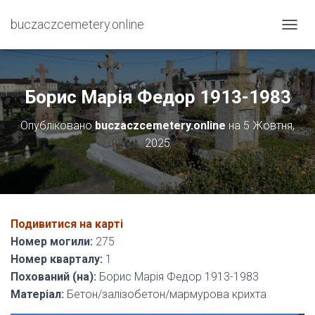
buczaczcemetery.online
П
Е
Р
Е
М
Борис Марія Федор 1913-1983
К
Н
Опубліковано
buczaczcemetery.online
на
5 Жовтня,
У
2025
Т
И
Н
А
В
І
Подивитися на карті
Г
А
Номер могили:
275
Ц
Номер кварталу:
1
І
Похований (на):
Борис Марія Федор 1913-1983
Ю
Матеріал:
Бетон/залізобетон/мармурова крихта