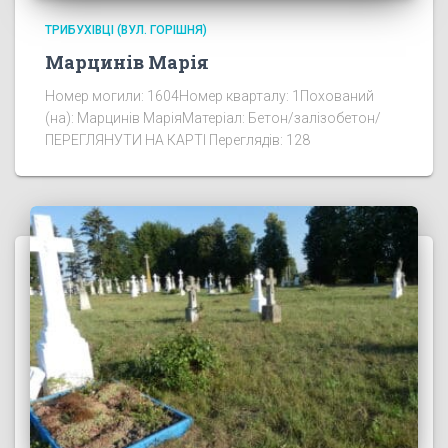
ТРИБУХІВЦІ (ВУЛ. ГОРІШНЯ)
Марцинів Марія
Номер могили: 1604Номер кварталу: 1Похований
(на): Марцинів МаріяМатеріал: Бетон/залізобетон/
ПЕРЕГЛЯНУТИ НА КАРТІ Переглядів: 128