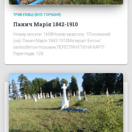
ТРИБУХІВЦІ (ВУЛ. ГОРІШНЯ)
Панич Марія 1842-1910
Номер могили: 1608Номер кварталу: 1Похований
(на): Панич Марія 1842-1910Матеріал: Бетон/
залізобетон/пісковик ПЕРЕГЛЯНУТИ НА КАРТІ
Переглядів: 128