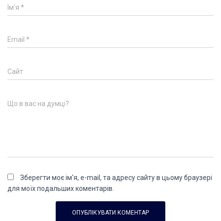
Ім'я
*
Email
*
Сайт
Що в вас на думці?
Зберегти моє ім'я, e-mail, та адресу сайту в цьому браузері
для моїх подальших коментарів.