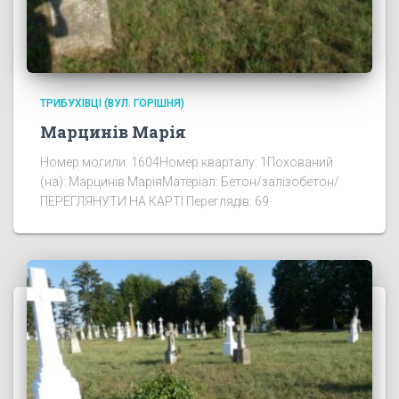
ТРИБУХІВЦІ (ВУЛ. ГОРІШНЯ)
Марцинів Марія
Номер могили: 1604Номер кварталу: 1Похований
(на): Марцинів МаріяМатеріал: Бетон/залізобетон/
ПЕРЕГЛЯНУТИ НА КАРТІ Переглядів: 69