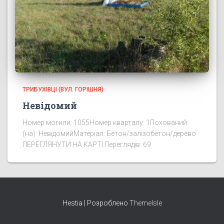
ТРИБУХІВЦІ (ВУЛ. ГОРІШНЯ)
Невідомий
Номер могили: 1055Номер кварталу: 1Похований
(на): НевідомийМатеріал: Бетон/залізобетон/дерево
ПЕРЕГЛЯНУТИ НА КАРТІ Переглядів: 69
Hestia | Розроблено
ThemeIsle