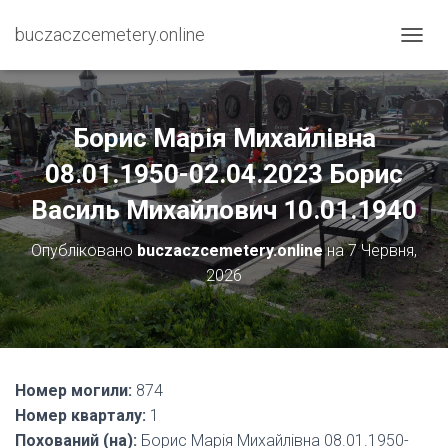
buczaczcemetery.online
П
Е
Р
Е
М
Борис Марія Михайлівна
К
Н
08.01.1950-02.04.2023 Борис
У
Василь Михайлович 10.01.1940
Т
И
Н
Опубліковано
buczaczcemetery.online
на
7 Червня,
А
2026
В
І
Г
А
Ц
І
Номер могили:
874
Ю
Номер кварталу:
1
Похований (на):
Борис Марія Михайлівна 08.01.1950-