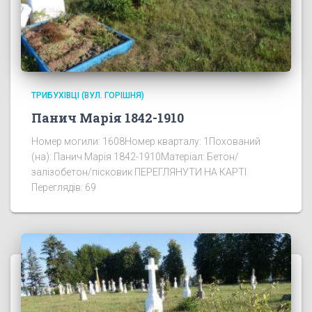
ТРИБУХІВЦІ (ВУЛ. ГОРІШНЯ)
Панич Марія 1842-1910
Номер могили: 1608Номер кварталу: 1Похований
(на): Панич Марія 1842-1910Матеріал: Бетон/
залізобетон/пісковик ПЕРЕГЛЯНУТИ НА КАРТІ
Переглядів: 69