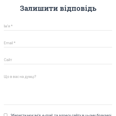
Залишити відповідь
Ім'я
*
Email
*
Сайт
Що в вас на думці?
Зберегти моє ім'я, e-mail, та адресу сайту в цьому браузері