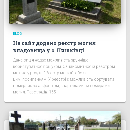
BLOG
На сайт додано реєстр могил
кладовища у с. Пишківці
Дана опція надає можливість зручніше
користуватися пошуком. Ознайомитися із реєстром
можна у розділі “Реєстр могил”, або за
цим посиланням У реєстрі є можливість сортувати
померлих за алфавітом, кварталами чи номерами
могил. Переглядів: 165