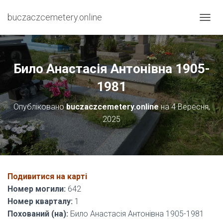
buczaczcemetery.online
П
Е
Р
Е
М
Било Анастасія Антонівна 1905-
К
Н
1981
У
Т
Опубліковано
buczaczcemetery.online
на
4 Вересня,
И
2025
Н
А
В
І
Г
А
Подивитися на карті
Ц
І
Номер могили:
642
Ю
Номер кварталу:
1
Похований (на):
Било Анастасія Антонівна 1905-1981