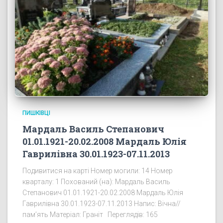
ПИШКІВЦІ
Мардаль Василь Степанович
01.01.1921-20.02.2008 Мардаль Юлія
Гаврилівна 30.01.1923-07.11.2013
Подивитися на карті Номер могили: 14 Номер
кварталу: 1 Похований (на): Мардаль Василь
Степанович 01.01.1921-20.02.2008 Мардаль Юлія
Гаврилівна 30.01.1923-07.11.2013 Напис: Вічна//
пам’ять Матеріал: Граніт Переглядів: 165