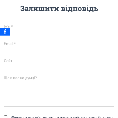
Залишити відповідь
Ім'я
*
Email
*
Сайт
Що в вас на думці?
Зберегти моє ім'я, e-mail, та адресу сайту в цьому браузері