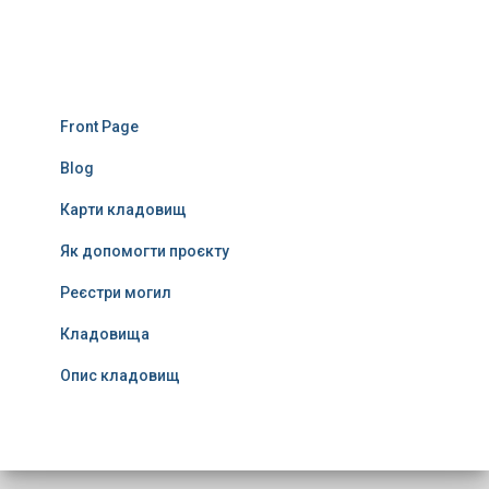
Front Page
Blog
Карти кладовищ
Як допомогти проєкту
Реєстри могил
Кладовища
Опис кладовищ