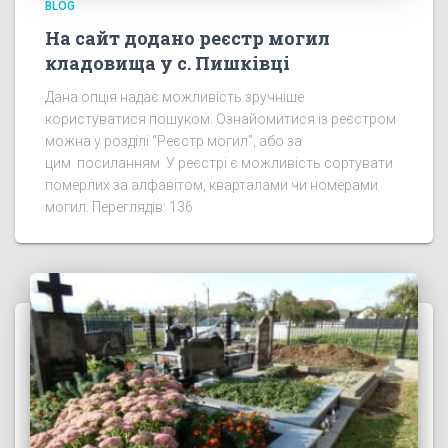
BLOG
На сайт додано реєстр могил
кладовища у с. Пишківці
Дана опція надає можливість зручніше
користуватися пошуком. Ознайомитися із реєстром
можна у розділі “Реєстр могил”, або за
цим посиланням У реєстрі є можливість сортувати
померлих за алфавітом, кварталами чи номерами
могил. Переглядів: 136