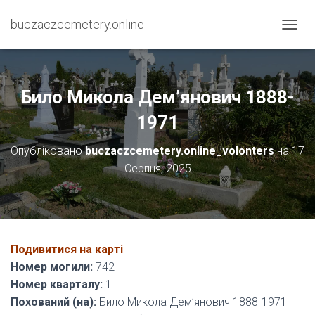
buczaczcemetery.online
П
Е
Р
Е
М
Било Микола Дем’янович 1888-
К
Н
1971
У
Т
Опубліковано
buczaczcemetery.online_volonters
на
17
И
Серпня, 2025
Н
А
В
І
Г
А
Подивитися на карті
Ц
І
Номер могили:
742
Ю
Номер кварталу:
1
Похований (на):
Било Микола Дем’янович 1888-1971