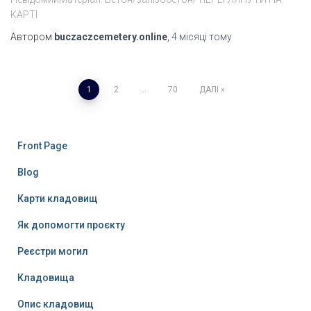
КАРТІ
Автором
buczaczcemetery.online
,
4 місяці
тому
Пагінація
1
2
…
70
ДАЛІ
записів
Front Page
Blog
Карти кладовищ
Як допомогти проєкту
Реєстри могил
Кладовища
Опис кладовищ