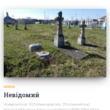
ЗЕЛЕНА
Невідомий
Номер могили: 432Номер кварталу: 2Похований (на):
НевідомийМатеріал: Бетон/залізобетон/ ПЕРЕГЛЯНУТИ НА