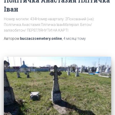
Політичка Анастазия Плітичка
Іван
Номер могили: 434Номер кварталу: 2Похований (на):
Політичка Анастазия Плітичка ІванМатеріал: Бетон/
залізобетон/ ПЕРЕГЛЯНУТИ НА КАРТІ
Автором
buczaczcemetery.online
,
4 місяці
тому