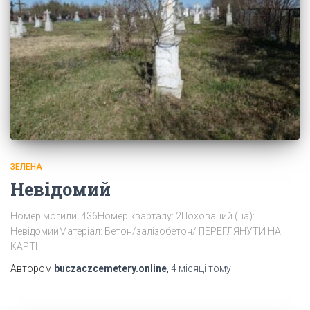
ЗЕЛЕНА
Невідомий
Номер могили: 436Номер кварталу: 2Похований (на):
НевідомийМатеріал: Бетон/залізобетон/ ПЕРЕГЛЯНУТИ НА
КАРТІ
Автором
buczaczcemetery.online
,
4 місяці
тому