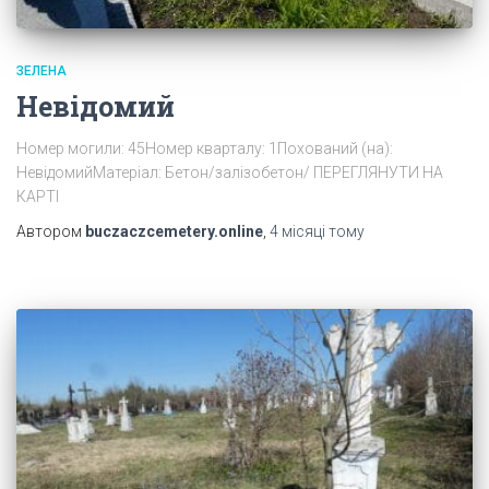
ЗЕЛЕНА
Невідомий
Номер могили: 45Номер кварталу: 1Похований (на):
НевідомийМатеріал: Бетон/залізобетон/ ПЕРЕГЛЯНУТИ НА
КАРТІ
Автором
buczaczcemetery.online
,
4 місяці
тому