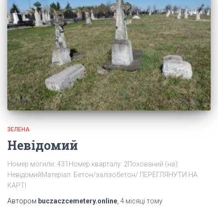
ЗЕЛЕНА
Невідомий
Номер могили: 431Номер кварталу: 2Похований (на):
НевідомийМатеріал: Бетон/залізобетон/ ПЕРЕГЛЯНУТИ НА
КАРТІ
Автором
buczaczcemetery.online
,
4 місяці
тому