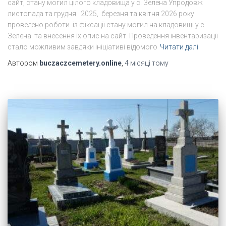
сайт, стану могил цілого кладовища у с. Зелена Упродовж
листопада та грудня 2025, березня та квітня 2026 року
проведено роботи із фіксації стану могил на кладовищі у с.
Зелена та внесення їх опис на сайт. Проведення інвентаризації
стало можливим завдяки ініціативі відомого
Читати далі
Автором
buczaczcemetery.online
,
4 місяці
тому