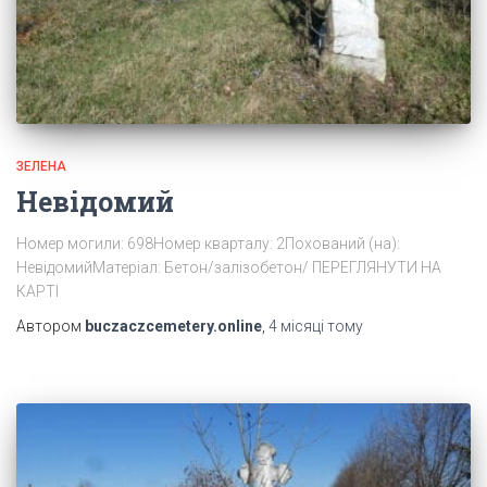
ЗЕЛЕНА
Невідомий
Номер могили: 698Номер кварталу: 2Похований (на):
НевідомийМатеріал: Бетон/залізобетон/ ПЕРЕГЛЯНУТИ НА
КАРТІ
Автором
buczaczcemetery.online
,
4 місяці
тому