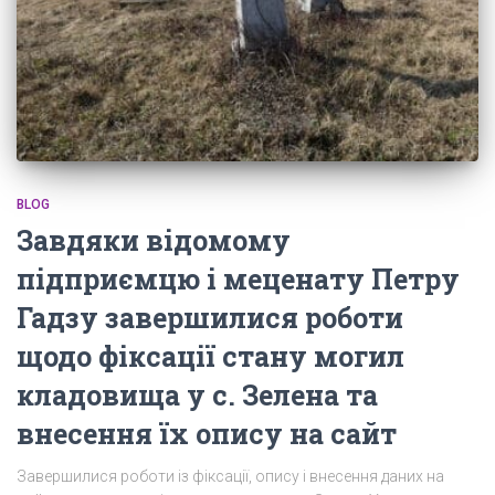
BLOG
Завдяки відомому
підприємцю і меценату Петру
Гадзу завершилися роботи
щодо фіксації стану могил
кладовища у с. Зелена та
внесення їх опису на сайт
Завершилися роботи із фіксації, опису і внесення даних на