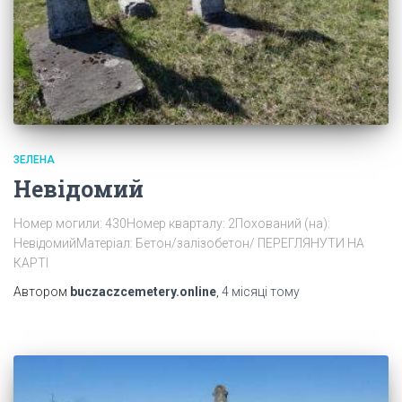
ЗЕЛЕНА
Невідомий
Номер могили: 430Номер кварталу: 2Похований (на):
НевідомийМатеріал: Бетон/залізобетон/ ПЕРЕГЛЯНУТИ НА
КАРТІ
Автором
buczaczcemetery.online
,
4 місяці
тому