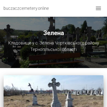
buczaczcemetery.online
ПЕРЕ
НАВІГ
Зелена
Кладовище у с. Зелена Чортківського району
Тернопільської області