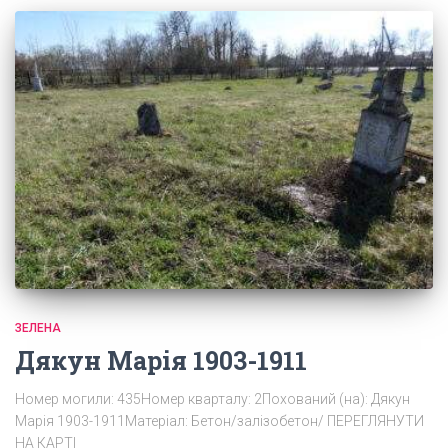
ЗЕЛЕНА
Дякун Марія 1903-1911
Номер могили: 435Номер кварталу: 2Похований (на): Дякун
Марія 1903-1911Матеріал: Бетон/залізобетон/ ПЕРЕГЛЯНУТИ
НА КАРТІ