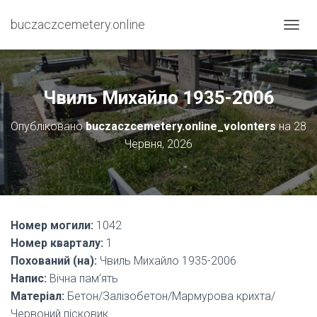
buczaczcemetery.online
П
Е
Р
Е
М
Чвиль Михайло 1935-2006
К
Н
Опубліковано
buczaczcemetery.online_volonters
на
28
У
Червня, 2026
Т
И
Н
А
В
І
Номер могили:
1042
Г
А
Номер кварталу:
1
Ц
Похований (на):
Чвиль Михайло 1935-2006
І
Напис:
Вічна пам’ять
Ю
Матеріал:
Бетон/Залізобетон/Мармурова крихта/
Червоний пісковик