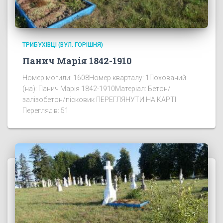
ТРИБУХІВЦІ (ВУЛ. ГОРІШНЯ)
Панич Марія 1842-1910
Номер могили: 1608Номер кварталу: 1Похований
(на): Панич Марія 1842-1910Матеріал: Бетон/
залізобетон/пісковик ПЕРЕГЛЯНУТИ НА КАРТІ
Переглядів: 51