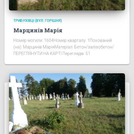
ТРИБУХІВЦІ (ВУЛ. ГОРІШНЯ)
Марцинів Марія
Номер могили: 1604Номер кварталу: 1Похований
(на): Марцинів МаріяМатеріал: Бетон/залізобетон/
ПЕРЕГЛЯНУТИ НА КАРТІ Переглядів: 51