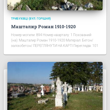
ТРИБУХІВЦІ (ВУЛ. ГОРІШНЯ)
Машталир Роман 1910-1920
Номер могили: 894 Номер кварталу: 1 Похований
(на): Машталир Роман 1910-1920 Матеріал: Бетон/
залізобетон/ ПЕРЕГЛЯНУТИ НА КАРТІ Переглядів: 101