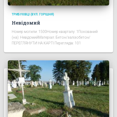
ТРИБУХІВЦІ (ВУЛ. ГОРІШНЯ)
Невідомий
Номер могили: 1500Номер кварталу: 1Похований
(на): НевідомийМатеріал: Бетон/залізобетон/
ПЕРЕГЛЯНУТИ НА КАРТІ Переглядів: 101