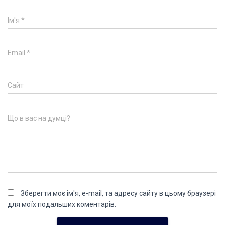
Ім'я
*
Email
*
Сайт
Що в вас на думці?
Зберегти моє ім'я, e-mail, та адресу сайту в цьому браузері
для моїх подальших коментарів.