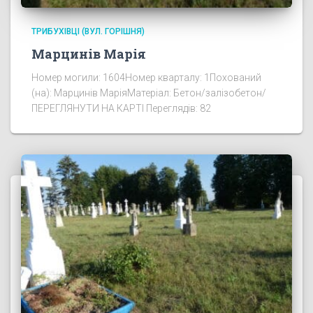
ТРИБУХІВЦІ (ВУЛ. ГОРІШНЯ)
Марцинів Марія
Номер могили: 1604Номер кварталу: 1Похований
(на): Марцинів МаріяМатеріал: Бетон/залізобетон/
ПЕРЕГЛЯНУТИ НА КАРТІ Переглядів: 82