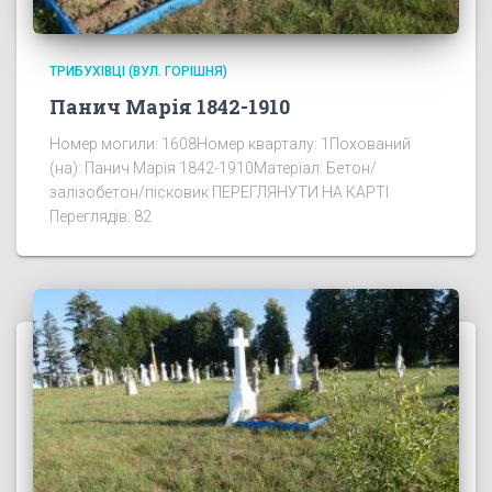
ТРИБУХІВЦІ (ВУЛ. ГОРІШНЯ)
Панич Марія 1842-1910
Номер могили: 1608Номер кварталу: 1Похований
(на): Панич Марія 1842-1910Матеріал: Бетон/
залізобетон/пісковик ПЕРЕГЛЯНУТИ НА КАРТІ
Переглядів: 82