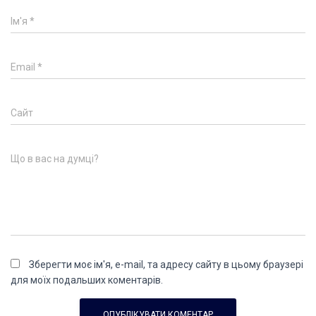
Ім'я
*
Email
*
Сайт
Що в вас на думці?
Зберегти моє ім'я, e-mail, та адресу сайту в цьому браузері
для моїх подальших коментарів.