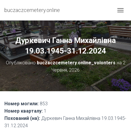
buczaczcemetery.online
П
Е
Р
Е
М
Дуркевич Ганна Михайлівна
К
Н
19.03.1945-31.12.2024
У
Т
Опубліковано
buczaczcemetery.online_volonters
на
2
И
Червня, 2026
Н
А
В
І
Г
А
Номер могили:
853
Ц
І
Номер кварталу:
1
Ю
Похований (на):
Дуркевич Ганна Михайлівна 19.03.1945-
31.12.2024