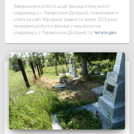
Завершилися роботи щодо фіксації стану могил
кладовища у с. Переволока (Долішня), та внесення їх
опису на сайт Упродовж травня та липня 2025 року
проведено роботи з фіксації стану могил на
кладовищі у с. Переволока (Долішня) та
Читати далі