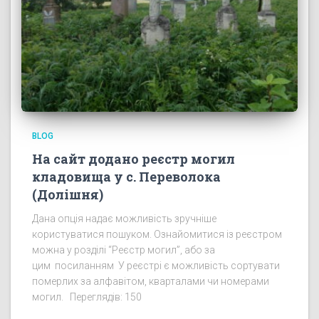
BLOG
На сайт додано реєстр могил
кладовища у с. Переволока
(Долішня)
Дана опція надає можливість зручніше
користуватися пошуком. Ознайомитися із реєстром
можна у розділі “Реєстр могил”, або за
цим посиланням У реєстрі є можливість сортувати
померлих за алфавітом, кварталами чи номерами
могил. Переглядів: 150