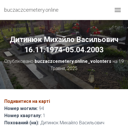
buczaczcemetery.online
П
Е
Р
Е
М
Дитинюк Михайло Васильович
К
Н
16.11.1974-05.04.2003
У
Т
Опубліковано
buczaczcemetery.online_volonters
на
19
И
Травня, 2025
Н
А
В
І
Г
А
Подивитися на карті
Ц
І
Номер могили:
94
Ю
Номер кварталу:
1
Похований (на):
Дитинюк Михайло Васильович