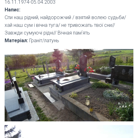
16.11.1974-05.04.2003
Напис:
Спи наш рідний, найдорожчий / взятий волею судьби/
хай наш сум і вічна туга/ не тривожать твої сни//
Завжди сумуючі рідні// Вічная памʼять
Матеріал:
Граніт/латунь