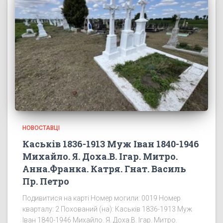
НОВОСТАВЦІ
Каськів 1836-1913 Муж Іван 1840-1946
Михайло. Я. Доха.В. Ігар. Митро.
Анна.Франка. Катря. Гнат. Василь
Пр. Петро
Подивитися на карті Номер могили: 0019 Номер
кварталу: 2 Похований (на): Каськів 1836-1913 Муж
Іван 1840-1946 Михайло. Я. Доха.В. Ігар. Митро.