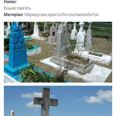
Напис:
Вічная пам’ять
Матеріал:
Мармурова крихта/бетон/залізобетон