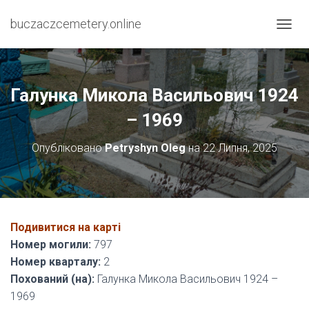
buczaczcemetery.online
П
Е
Р
Е
М
Галунка Микола Васильович 1924
К
Н
– 1969
У
Т
Опубліковано
Petryshyn Oleg
на
22 Липня, 2025
И
Н
А
В
І
Г
Подивитися на карті
А
Номер могили:
797
Ц
І
Номер кварталу:
2
Ю
Похований (на):
Галунка Микола Васильович 1924 –
1969