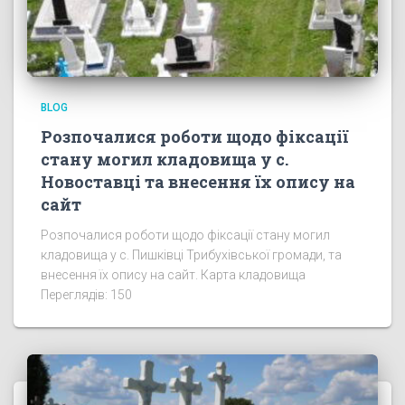
BLOG
Розпочалися роботи щодо фіксації
стану могил кладовища у с.
Новоставці та внесення їх опису на
сайт
Розпочалися роботи щодо фіксації стану могил
кладовища у с. Пишківці Трибухівської громади, та
внесення їх опису на сайт. Карта кладовища
Переглядів: 150