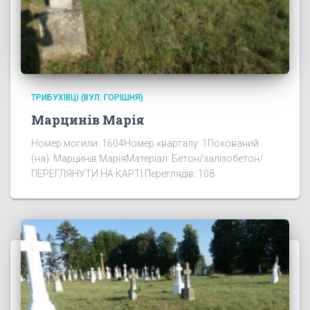
ТРИБУХІВЦІ (ВУЛ. ГОРІШНЯ)
Марцинів Марія
Номер могили: 1604Номер кварталу: 1Похований
(на): Марцинів МаріяМатеріал: Бетон/залізобетон/
ПЕРЕГЛЯНУТИ НА КАРТІ Переглядів: 108