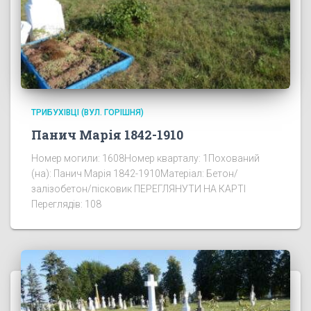
ТРИБУХІВЦІ (ВУЛ. ГОРІШНЯ)
Панич Марія 1842-1910
Номер могили: 1608Номер кварталу: 1Похований
(на): Панич Марія 1842-1910Матеріал: Бетон/
залізобетон/пісковик ПЕРЕГЛЯНУТИ НА КАРТІ
Переглядів: 108