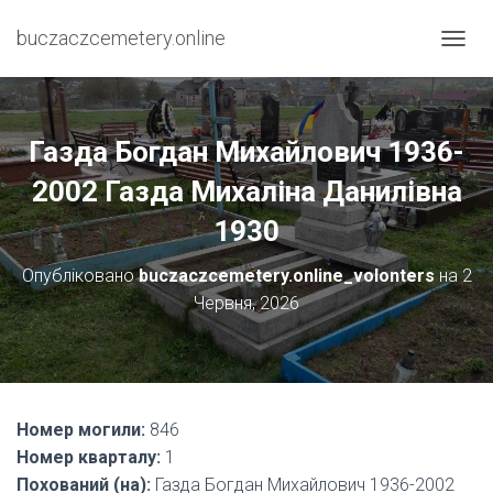
buczaczcemetery.online
П
Е
Р
Е
М
Газда Богдан Михайлович 1936-
К
Н
2002 Газда Михаліна Данилівна
У
1930
Т
И
Н
Опубліковано
buczaczcemetery.online_volonters
на
2
А
Червня, 2026
В
І
Г
А
Ц
І
Номер могили:
846
Ю
Номер кварталу:
1
Похований (на):
Газда Богдан Михайлович 1936-2002