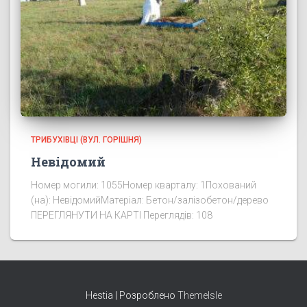
ТРИБУХІВЦІ (ВУЛ. ГОРІШНЯ)
Невідомий
Номер могили: 1055Номер кварталу: 1Похований
(на): НевідомийМатеріал: Бетон/залізобетон/дерево
ПЕРЕГЛЯНУТИ НА КАРТІ Переглядів: 108
Hestia | Розроблено
ThemeIsle