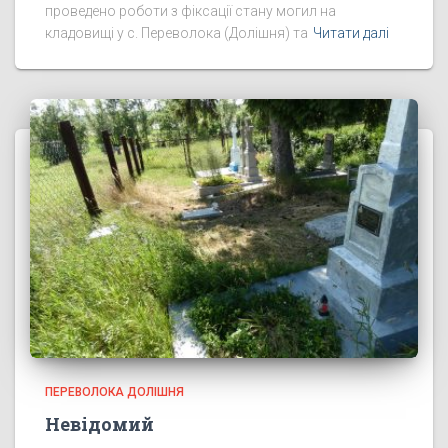
проведено роботи з фіксації стану могил на
кладовищі у с. Переволока (Долішня) та
Читати далі
ПЕРЕВОЛОКА ДОЛІШНЯ
Невідомий