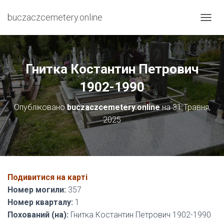
buczaczcemetery.online
П
Е
Р
Е
М
Гнитка Костантин Петрович
К
Н
1902-1990
У
Т
Опубліковано
buczaczcemetery.online
на
31 Травня,
И
2025
Н
А
В
І
Г
А
Подивитися на карті
Ц
І
Номер могили:
357
Ю
Номер кварталу:
1
Похований (на):
Гнитка Костантин Петрович 1902-1990