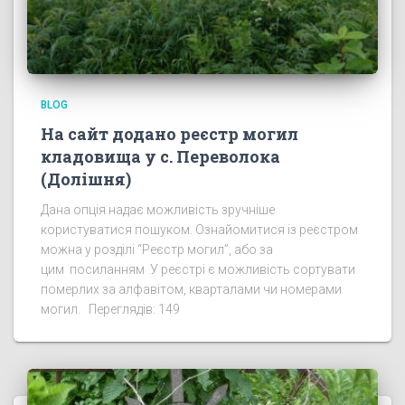
BLOG
На сайт додано реєстр могил
кладовища у с. Переволока
(Долішня)
Дана опція надає можливість зручніше
користуватися пошуком. Ознайомитися із реєстром
можна у розділі “Реєстр могил”, або за
цим посиланням У реєстрі є можливість сортувати
померлих за алфавітом, кварталами чи номерами
могил. Переглядів: 149