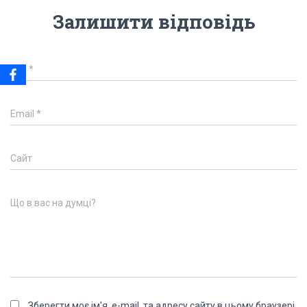
Залишити відповідь
Ім'я
*
Email
*
Сайт
Що в вас на думці?
Зберегти моє ім'я, e-mail, та адресу сайту в цьому браузері