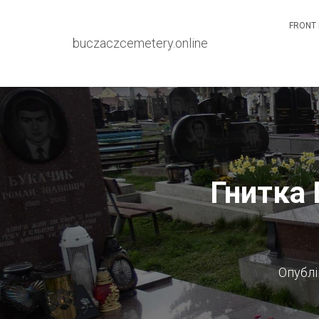
FRONT 
buczaczcemetery.online
Гнитка 
Опубл