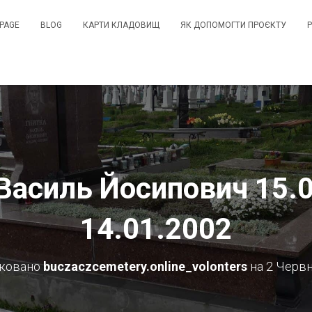
PAGE
BLOG
КАРТИ КЛАДОВИЩ
ЯК ДОПОМОГТИ ПРОЄКТУ
Василь Йосипович 15.
14.01.2002
іковано
buczaczcemetery.online_volonters
на
2 Червн