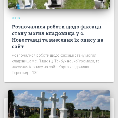
BLOG
Розпочалися роботи щодо фіксації
стану могил кладовища у с.
Новоставці та внесення їх опису на
сайт
Розпочалися роботи щодо фіксації стану могил
кладовища у с. Пишківці Трибухівської громади, та
внесення їх опису на сайт. Карта кладовища
Переглядів: 130