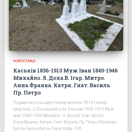
НОВОСТАВЦІ
Каськів 1836-1913 Муж Іван 1840-1946
Михайло. Я. Доха.В. Ігар. Митро.
Анна.Франка. Катря. Гнат. Василь
Пр. Петро
Подивитися на карті Номер могили: 0019 Номер
кварталу: 2 Похований (на): Каськів 1836-1913 Муж
Іван 1840-1946 Михайло. Я. Доха.В. Ігар. Митро.
Анна.Франка. Катря. Гнат. Василь Пр. Петро Матеріал:
Бетон/залізобетон Переглядів: 130