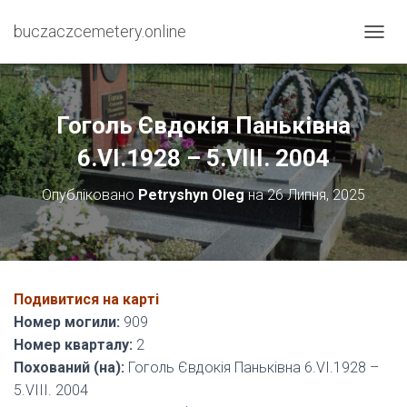
buczaczcemetery.online
П
Е
Р
Е
М
Гоголь Євдокія Паньківна
К
Н
6.VI.1928 – 5.VIII. 2004
У
Т
Опубліковано
Petryshyn Oleg
на
26 Липня, 2025
И
Н
А
В
І
Г
Подивитися на карті
А
Номер могили:
909
Ц
І
Номер кварталу:
2
Ю
Похований (на):
Гоголь Євдокія Паньківна 6.VI.1928 –
5.VIII. 2004