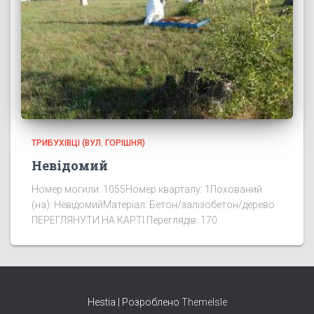
ТРИБУХІВЦІ (ВУЛ. ГОРІШНЯ)
Невідомий
Номер могили: 1055Номер кварталу: 1Похований
(на): НевідомийМатеріал: Бетон/залізобетон/дерево
ПЕРЕГЛЯНУТИ НА КАРТІ Переглядів: 170
Hestia | Розроблено
ThemeIsle