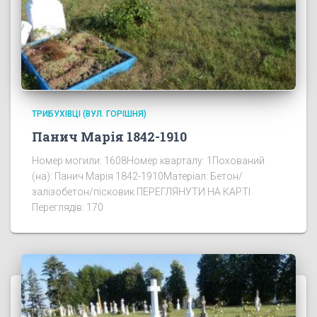
ТРИБУХІВЦІ (ВУЛ. ГОРІШНЯ)
Панич Марія 1842-1910
Номер могили: 1608Номер кварталу: 1Похований
(на): Панич Марія 1842-1910Матеріал: Бетон/
залізобетон/пісковик ПЕРЕГЛЯНУТИ НА КАРТІ
Переглядів: 170