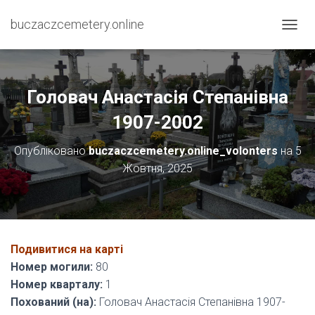
buczaczcemetery.online
П
Е
Р
Е
М
Головач Анастасія Степанівна
К
Н
1907-2002
У
Т
Опубліковано
buczaczcemetery.online_volonters
на
5
И
Жовтня, 2025
Н
А
В
І
Г
А
Подивитися на карті
Ц
І
Номер могили:
80
Ю
Номер кварталу:
1
Похований (на):
Головач Анастасія Степанівна 1907-