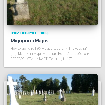
ТРИБУХІВЦІ (ВУЛ. ГОРІШНЯ)
Марцинів Марія
Номер могили: 1604Номер кварталу: 1Похований
(на): Марцинів МаріяМатеріал: Бетон/залізобетон/
ПЕРЕГЛЯНУТИ НА КАРТІ Переглядів: 170