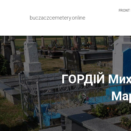
FRONT 
buczaczcemetery.online
ГОРДІЙ Мих
Мар