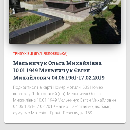
ТРИБУХІВЦІ (ВУЛ. ЯЗЛОВЕЦЬКА)
Мельничук Ольга Михайлівна
10.01.1949 Мельничук Євген
Михайлович 04.05.1951-17.02.2019
Подивитися на карті Номер могили: 633 Номер
кварталу: 1 Похований (на): Мельничук Ольга
Михайлівна 10.01.1949 Мельничук Євген Михайлович
04.05.1951-17.02.2019 Напис: Пам’ятаємо, любимо,
сумуємо Матеріал: Граніт Переглядів: 159