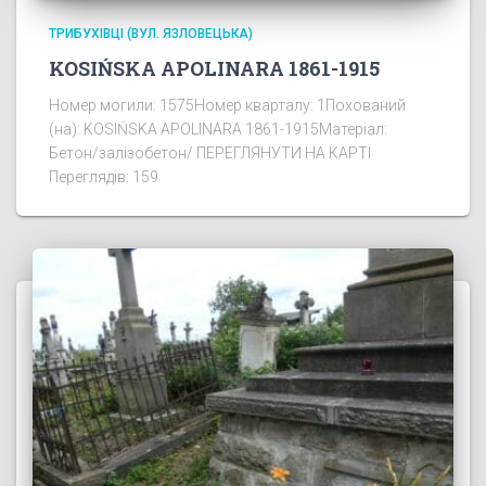
ТРИБУХІВЦІ (ВУЛ. ЯЗЛОВЕЦЬКА)
KOSIŃSKA APOLINARA 1861-1915
Номер могили: 1575Номер кварталу: 1Похований
(на): KOSIŃSKA APOLINARA 1861-1915Матеріал:
Бетон/залізобетон/ ПЕРЕГЛЯНУТИ НА КАРТІ
Переглядів: 159