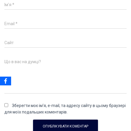
Ім'я
*
Email
*
Сайт
Що в вас на думці?
Зберегти моє ім'я, e-mail, та адресу сайту в цьому браузері
для моїх подальших коментарів.