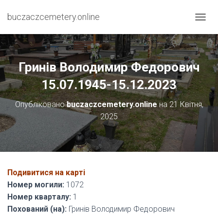
buczaczcemetery.online
П
Е
Р
Е
М
Гринів Володимир Федорович
К
Н
15.07.1945-15.12.2023
У
Т
Опубліковано
buczaczcemetery.online
на
21 Квітня,
И
2025
Н
А
В
І
Г
А
Подивитися на карті
Ц
І
Номер могили:
1072
Ю
Номер кварталу:
1
Похований (на):
Гринів Володимир Федорович