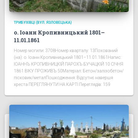
ТРИБУХІВЦІ (ВУЛ. ЯЗЛОВЕЦЬКА)
о. Іоанн Кропивницький 1801–
11.01.1861
Номер могили: 3708Номер кварталу: 13Похований
(на): о. Іоанн Кропивницький 1801–11.01.1861Напис:
ІОАННЪ КРОПИВНИЦКІЙ ПАРОХЪ БУЧАЦКІЙ 10 СІЧНЯ
1861 ВІКУ ПРОЖИВЪ 50Матеріал: Бетон/залізобетон/
пісковик/металПошкодження: Відсутнє навершя
хреста ПЕРЕГЛЯНУТИ НА КАРТІ Переглядів: 159