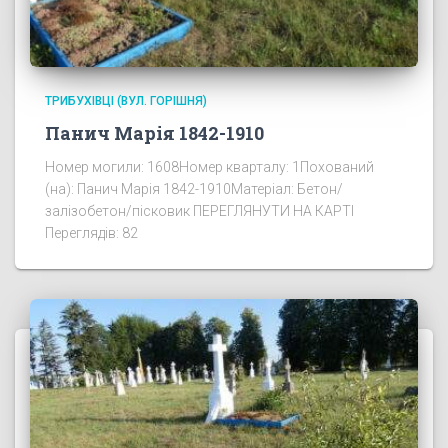
ТРИБУХІВЦІ (ВУЛ. ГОРІШНЯ)
Панич Марія 1842-1910
Номер могили: 1608Номер кварталу: 1Похований
(на): Панич Марія 1842-1910Матеріал: Бетон/
залізобетон/пісковик ПЕРЕГЛЯНУТИ НА КАРТІ
Переглядів: 82