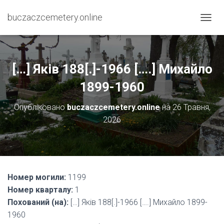
buczaczcemetery.online
П
Е
Р
Е
М
[…] Яків 188[.]-1966 [….] Михайло
К
Н
1899-1960
У
Т
Опубліковано
buczaczcemetery.online
на
26 Травня,
И
2026
Н
А
В
І
Г
А
Номер могили:
1199
Ц
І
Номер кварталу:
1
Ю
Похований (на):
[…] Яків 188[.]-1966 [….] Михайло 1899-
1960