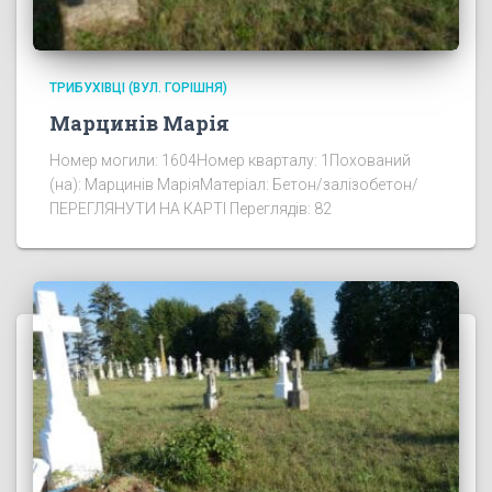
ТРИБУХІВЦІ (ВУЛ. ГОРІШНЯ)
Марцинів Марія
Номер могили: 1604Номер кварталу: 1Похований
(на): Марцинів МаріяМатеріал: Бетон/залізобетон/
ПЕРЕГЛЯНУТИ НА КАРТІ Переглядів: 82