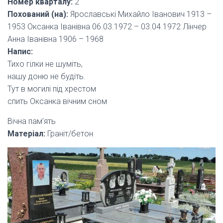
Номер кварталу:
2
Похований (на):
Ярославські Михайло Іванович 1913 –
1953 Оксанка Іванівна 06.03.1972 – 03.04.1972 Лінчер
Анна Іванівна 1906 – 1968
Напис:
Тихо гілки не шуміть,
нашу доню не будіть.
Тут в могилі під хрестом
спить Оксанка вічним сном
Вічна пам’ять
Матеріал:
Граніт/бетон