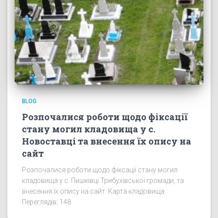
BLOG
Розпочалися роботи щодо фіксації
стану могил кладовища у с.
Новоставці та внесення їх опису на
сайт
Розпочалися роботи щодо фіксації стану могил
кладовища у с. Пишківці Трибухівської громади, та
внесення їх опису на сайт. Карта кладовища
Переглядів: 148