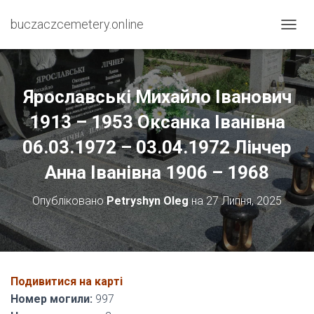
buczaczcemetery.online
П
Е
Р
Е
М
Ярославські Михайло Іванович
К
Н
1913 – 1953 Оксанка Іванівна
У
06.03.1972 – 03.04.1972 Лінчер
Т
И
Анна Іванівна 1906 – 1968
Н
А
В
Опубліковано
Petryshyn Oleg
на
27 Липня, 2025
І
Г
А
Ц
І
Ю
Подивитися на карті
Номер могили:
997