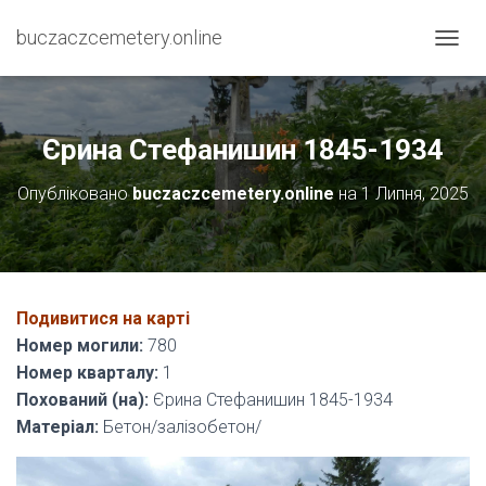
buczaczcemetery.online
П
Е
Р
Е
М
Єрина Стефанишин 1845-1934
К
Н
Опубліковано
buczaczcemetery.online
на
1 Липня, 2025
У
Т
И
Н
А
В
Подивитися на карті
І
Номер могили:
780
Г
А
Номер кварталу:
1
Ц
Похований (на):
Єрина Стефанишин 1845-1934
І
Матеріал:
Бетон/залізобетон/
Ю