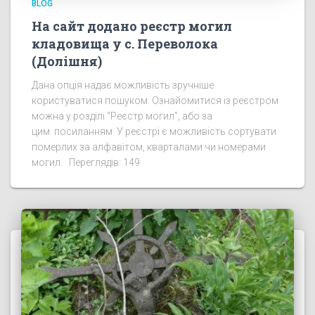
BLOG
На сайт додано реєстр могил
кладовища у с. Переволока
(Долішня)
Дана опція надає можливість зручніше
користуватися пошуком. Ознайомитися із реєстром
можна у розділі “Реєстр могил”, або за
цим посиланням У реєстрі є можливість сортувати
померлих за алфавітом, кварталами чи номерами
могил. Переглядів: 149