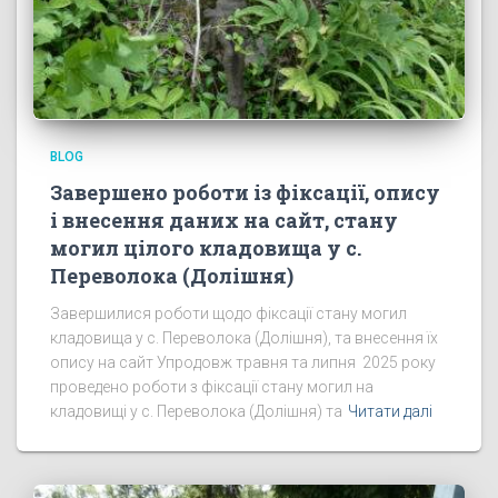
BLOG
Завершено роботи із фіксації, опису
і внесення даних на сайт, стану
могил цілого кладовища у с.
Переволока (Долішня)
Завершилися роботи щодо фіксації стану могил
кладовища у с. Переволока (Долішня), та внесення їх
опису на сайт Упродовж травня та липня 2025 року
проведено роботи з фіксації стану могил на
кладовищі у с. Переволока (Долішня) та
Читати далі