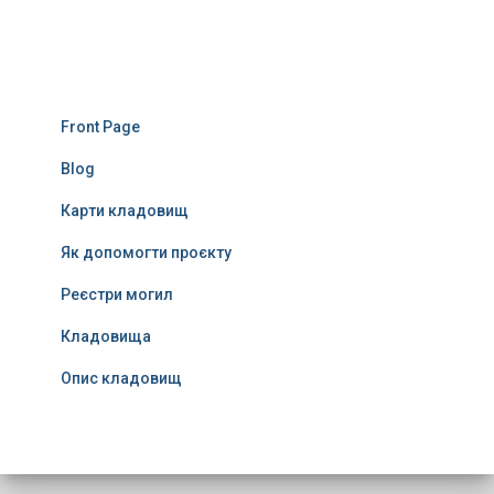
Front Page
Blog
Карти кладовищ
Як допомогти проєкту
Реєстри могил
Кладовища
Опис кладовищ