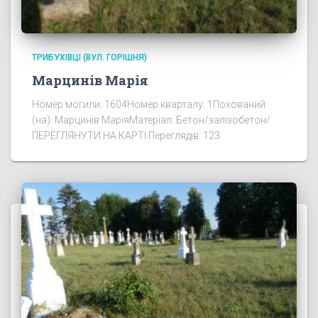
ТРИБУХІВЦІ (ВУЛ. ГОРІШНЯ)
Марцинів Марія
Номер могили: 1604Номер кварталу: 1Похований
(на): Марцинів МаріяМатеріал: Бетон/залізобетон/
ПЕРЕГЛЯНУТИ НА КАРТІ Переглядів: 123