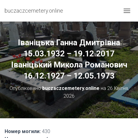
buczaczcemetery.online
П
Е
Р
Е
М
Іваніцька Ганна Дмитрівна
К
Н
15.03.1932 – 19.12.2017
У
Іваніцький Микола Романович
Т
И
16.12.1927 – 12.05.1973
Н
А
В
Опубліковано
buczaczcemetery.online
на
26 Квітня,
І
2026
Г
А
Ц
І
Ю
Номер могили:
430