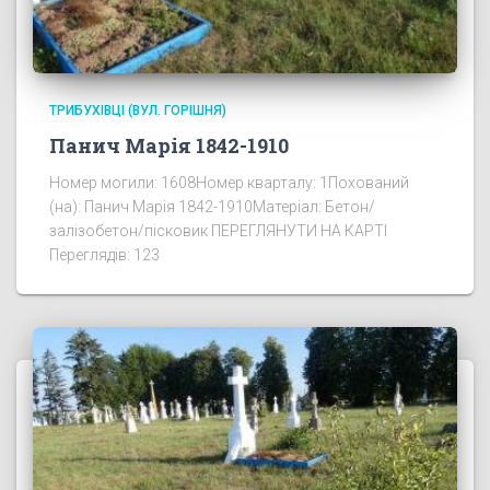
ТРИБУХІВЦІ (ВУЛ. ГОРІШНЯ)
Панич Марія 1842-1910
Номер могили: 1608Номер кварталу: 1Похований
(на): Панич Марія 1842-1910Матеріал: Бетон/
залізобетон/пісковик ПЕРЕГЛЯНУТИ НА КАРТІ
Переглядів: 123