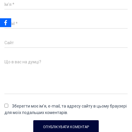
Ім'я
*
Email
*
Сайт
Що в вас на думці?
Зберегти моє ім'я, e-mail, та адресу сайту в цьому браузері
для моїх подальших коментарів.