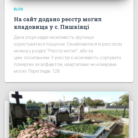
BLOG
На сайт додано реєстр могил
кладовища у с. Пишківці
Дана опція надає можливість зручніше
користуватися пошуком. Ознайомитися із реєстром
можна у розділі “Реєстр могил”, або за
цим посиланням У реєстрі є можливість сортувати
померлих за алфавітом, кварталами чи номерами
могил. Переглядів: 128