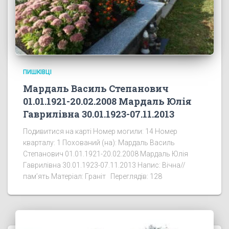
ПИШКІВЦІ
Мардаль Василь Степанович
01.01.1921-20.02.2008 Мардаль Юлія
Гаврилівна 30.01.1923-07.11.2013
Подивитися на карті Номер могили: 14 Номер
кварталу: 1 Похований (на): Мардаль Василь
Степанович 01.01.1921-20.02.2008 Мардаль Юлія
Гаврилівна 30.01.1923-07.11.2013 Напис: Вічна//
пам’ять Матеріал: Граніт Переглядів: 128