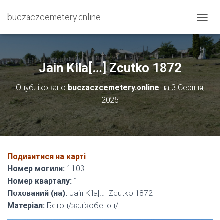
buczaczcemetery.online
П
Е
Р
Е
М
Jain Kila[…] Zcutko 1872
К
Н
Опубліковано
buczaczcemetery.online
на
3 Серпня,
У
2025
Т
И
Н
А
В
І
Подивитися на карті
Г
А
Номер могили:
1103
Ц
Номер кварталу:
1
І
Похований (на):
Jain Kila[…] Zcutko 1872
Ю
Матеріал:
Бетон/залізобетон/