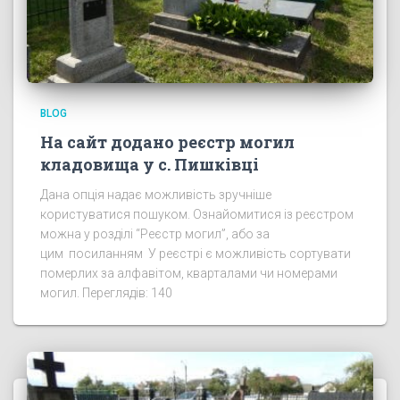
BLOG
На сайт додано реєстр могил
кладовища у с. Пишківці
Дана опція надає можливість зручніше
користуватися пошуком. Ознайомитися із реєстром
можна у розділі “Реєстр могил”, або за
цим посиланням У реєстрі є можливість сортувати
померлих за алфавітом, кварталами чи номерами
могил. Переглядів: 140