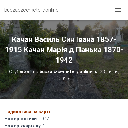
buczaczcemetery.online
П
Е
Р
Е
М
Качан Василь Син Івана 1857-
К
Н
1915 Качан Марія д Панька 1870-
У
1942
Т
И
Н
Опубліковано
buczaczcemetery.online
на
28 Липня,
А
2025
В
І
Г
А
Ц
І
Подивитися на карті
Ю
Номер могили:
1047
Номер кварталу:
1