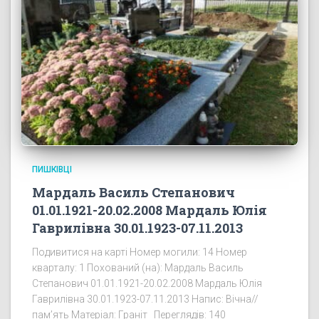
ПИШКІВЦІ
Мардаль Василь Степанович
01.01.1921-20.02.2008 Мардаль Юлія
Гаврилівна 30.01.1923-07.11.2013
Подивитися на карті Номер могили: 14 Номер
кварталу: 1 Похований (на): Мардаль Василь
Степанович 01.01.1921-20.02.2008 Мардаль Юлія
Гаврилівна 30.01.1923-07.11.2013 Напис: Вічна//
пам’ять Матеріал: Граніт Переглядів: 140