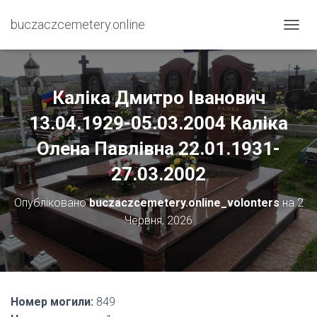
buczaczcemetery.online
П
Е
Р
Е
М
Каліка Дмитро Іванович
К
Н
13.04.1929-05.03.2004 Каліка
У
Олена Павлівна 22.01.1931-
Т
И
27.03.2002
Н
А
В
Опубліковано
buczaczcemetery.online_volonters
на
2
І
Червня, 2026
Г
А
Ц
І
Ю
Номер могили:
849