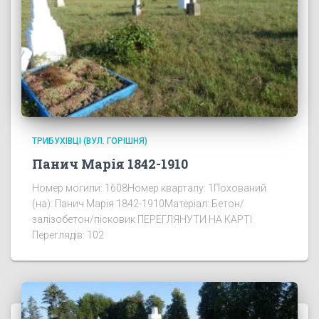
ТРИБУХІВЦІ (ВУЛ. ГОРІШНЯ)
Панич Марія 1842-1910
Номер могили: 1608Номер кварталу: 1Похований
(на): Панич Марія 1842-1910Матеріал: Бетон/
залізобетон/пісковик ПЕРЕГЛЯНУТИ НА КАРТІ
Переглядів: 102