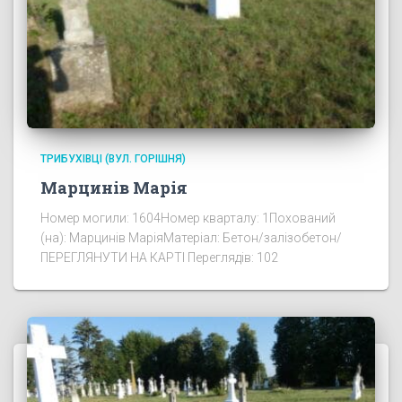
ТРИБУХІВЦІ (ВУЛ. ГОРІШНЯ)
Марцинів Марія
Номер могили: 1604Номер кварталу: 1Похований
(на): Марцинів МаріяМатеріал: Бетон/залізобетон/
ПЕРЕГЛЯНУТИ НА КАРТІ Переглядів: 102