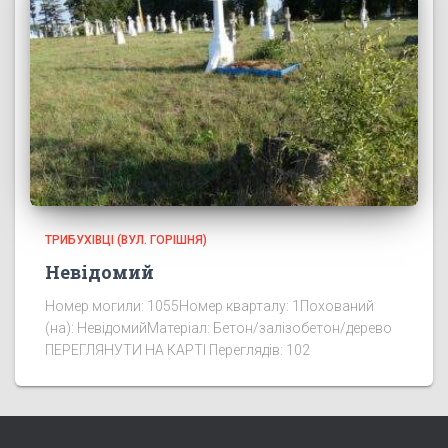
ТРИБУХІВЦІ (ВУЛ. ГОРІШНЯ)
Невідомий
Номер могили: 1055Номер кварталу: 1Похований
(на): НевідомийМатеріал: Бетон/залізобетон/дерево
ПЕРЕГЛЯНУТИ НА КАРТІ Переглядів: 102