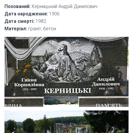
Похований:
Керницький Андрій Данилович
Дата народження:
1906
Дата смерті:
1982
Матеріал:
граніт, бетон