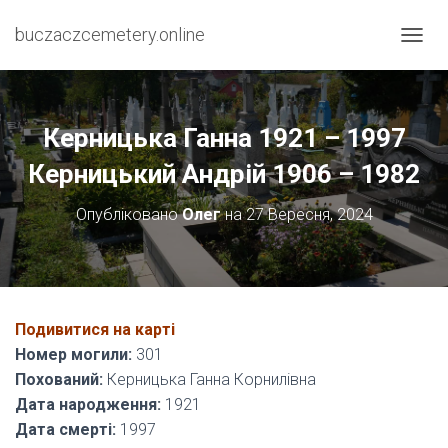
buczaczcemetery.online
П
Е
Р
Е
М
Керницька Ганна 1921 – 1997
К
Н
Керницький Андрій 1906 – 1982
У
Т
Опубліковано
Олег
на
27 Вересня, 2024
И
Н
А
В
І
Г
Подивитися на карті
А
Номер могили:
301
Ц
І
Похований:
Керницька Ганна Корнилівна
Ю
Дата народження:
1921
Дата смерті:
1997