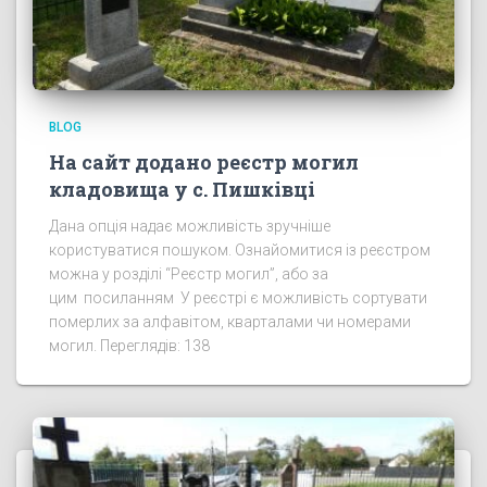
BLOG
На сайт додано реєстр могил
кладовища у с. Пишківці
Дана опція надає можливість зручніше
користуватися пошуком. Ознайомитися із реєстром
можна у розділі “Реєстр могил”, або за
цим посиланням У реєстрі є можливість сортувати
померлих за алфавітом, кварталами чи номерами
могил. Переглядів: 138