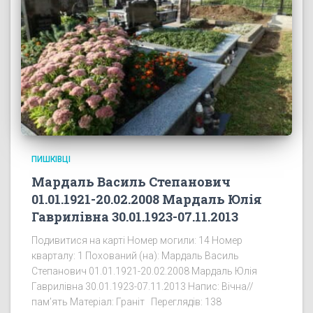
ПИШКІВЦІ
Мардаль Василь Степанович
01.01.1921-20.02.2008 Мардаль Юлія
Гаврилівна 30.01.1923-07.11.2013
Подивитися на карті Номер могили: 14 Номер
кварталу: 1 Похований (на): Мардаль Василь
Степанович 01.01.1921-20.02.2008 Мардаль Юлія
Гаврилівна 30.01.1923-07.11.2013 Напис: Вічна//
пам’ять Матеріал: Граніт Переглядів: 138