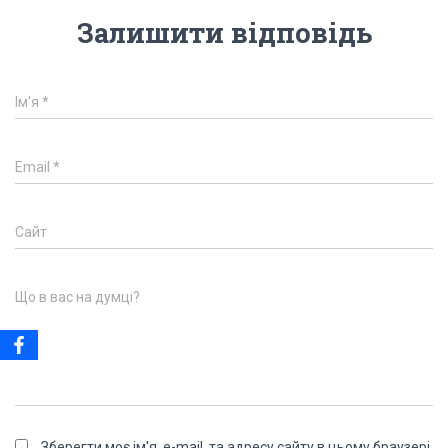
Залишити відповідь
Ім'я
*
Email
*
Сайт
Що в вас на думці?
Зберегти моє ім'я, e-mail, та адресу сайту в цьому браузері