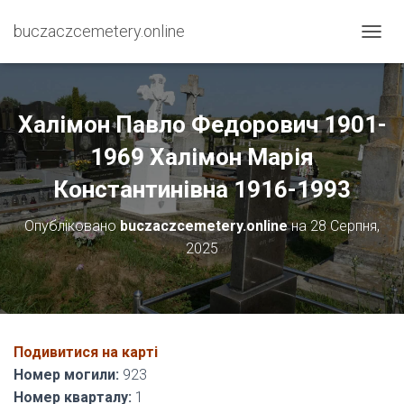
buczaczcemetery.online
П
Е
Р
Е
М
Халімон Павло Федорович 1901-
К
Н
1969 Халімон Марія
У
Константинівна 1916-1993
Т
И
Н
Опубліковано
buczaczcemetery.online
на
28 Серпня,
А
2025
В
І
Г
А
Ц
І
Подивитися на карті
Ю
Номер могили:
923
Номер кварталу:
1