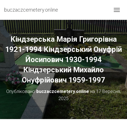
buczaczcemetery.online
П
Е
Р
Е
М
Кіндзерська Марія Григорівна
К
Н
1921-1994 Кіндзерський Онуфрій
У
Йосипович 1930-1994
Т
И
Кіндзерський Михайло
Н
А
Онуфрійович 1959-1997
В
І
Г
Опубліковано
buczaczcemetery.online
на
17 Вересня,
А
2025
Ц
І
Ю