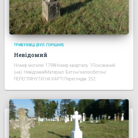
ТРИБУХІВЦІ (ВУЛ. ГОРІШНЯ)
Невідомий
Номер могили: 1798Номер кварталу: 1Похований
(на): НевідомийМатеріал: Бетон/залізобетон/
ПЕРЕГЛЯНУТИ НА КАРТІ Переглядів: 252