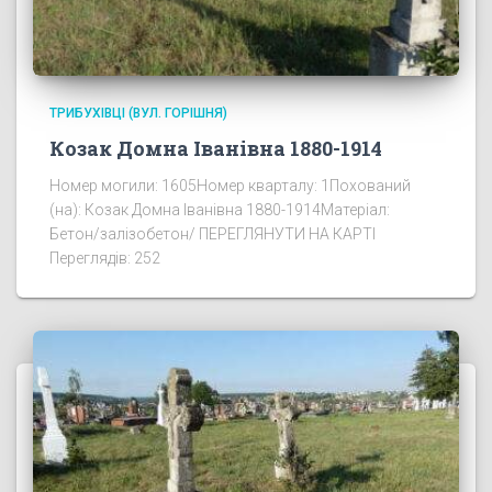
ТРИБУХІВЦІ (ВУЛ. ГОРІШНЯ)
Козак Домна Іванівна 1880-1914
Номер могили: 1605Номер кварталу: 1Похований
(на): Козак Домна Іванівна 1880-1914Матеріал:
Бетон/залізобетон/ ПЕРЕГЛЯНУТИ НА КАРТІ
Переглядів: 252