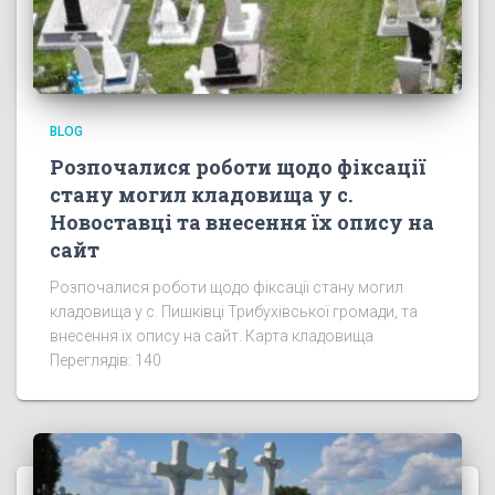
BLOG
Розпочалися роботи щодо фіксації
стану могил кладовища у с.
Новоставці та внесення їх опису на
сайт
Розпочалися роботи щодо фіксації стану могил
кладовища у с. Пишківці Трибухівської громади, та
внесення їх опису на сайт. Карта кладовища
Переглядів: 140