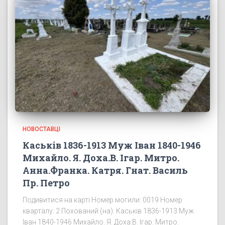
НОВОСТАВЦІ
Каськів 1836-1913 Муж Іван 1840-1946
Михайло. Я. Доха.В. Ігар. Митро.
Анна.Франка. Катря. Гнат. Василь
Пр. Петро
Подивитися на карті Номер могили: 0019 Номер
кварталу: 2 Похований (на): Каськів 1836-1913 Муж
Іван 1840-1946 Михайло. Я. Доха.В. Ігар. Митро.