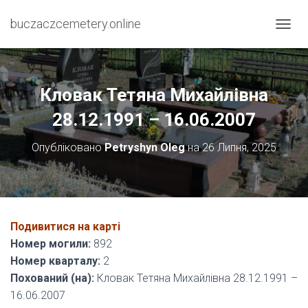
buczaczcemetery.online
П
Е
Р
Е
М
Кловак Тетяна Михайлівна
К
Н
28.12.1991 – 16.06.2007
У
Т
Опубліковано
Petryshyn Oleg
на
26 Липня, 2025
И
Н
А
В
І
Г
Подивитися на карті
А
Номер могили:
892
Ц
І
Номер кварталу:
2
Ю
Похований (на):
Кловак Тетяна Михайлівна 28.12.1991 –
16.06.2007