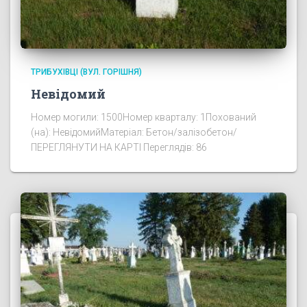
ТРИБУХІВЦІ (ВУЛ. ГОРІШНЯ)
Невідомий
Номер могили: 1500Номер кварталу: 1Похований
(на): НевідомийМатеріал: Бетон/залізобетон/
ПЕРЕГЛЯНУТИ НА КАРТІ Переглядів: 86