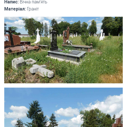
Напис:
Вічна пам’ять
Матеріал:
Граніт