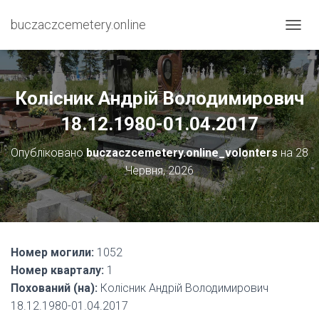
buczaczcemetery.online
П
Е
Р
Е
М
Колісник Андрій Володимирович
К
Н
18.12.1980-01.04.2017
У
Т
Опубліковано
buczaczcemetery.online_volonters
на
28
И
Червня, 2026
Н
А
В
І
Г
А
Номер могили:
1052
Ц
І
Номер кварталу:
1
Ю
Похований (на):
Колісник Андрій Володимирович
18.12.1980-01.04.2017