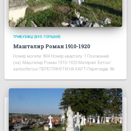
ТРИБУХІВЦІ (ВУЛ. ГОРІШНЯ)
Машталир Роман 1910-1920
Номер могили: 894 Номер кварталу: 1 Похований
(на): Машталир Роман 1910-1920 Матеріал: Бетон/
залізобетон/ ПЕРЕГЛЯНУТИ НА КАРТІ Переглядів: 86