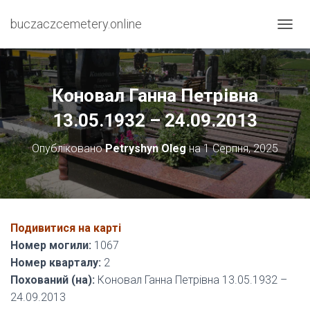
buczaczcemetery.online
П
Е
Р
Е
М
Коновал Ганна Петрівна
К
Н
13.05.1932 – 24.09.2013
У
Т
Опубліковано
Petryshyn Oleg
на
1 Серпня, 2025
И
Н
А
В
І
Г
Подивитися на карті
А
Номер могили:
1067
Ц
І
Номер кварталу:
2
Ю
Похований (на):
Коновал Ганна Петрівна 13.05.1932 –
24.09.2013