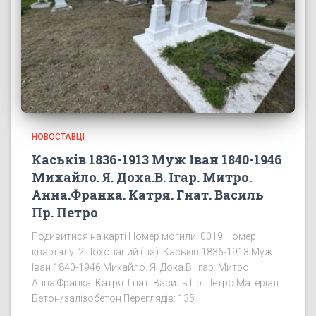
НОВОСТАВЦІ
Каськів 1836-1913 Муж Іван 1840-1946
Михайло. Я. Доха.В. Ігар. Митро.
Анна.Франка. Катря. Гнат. Василь
Пр. Петро
Подивитися на карті Номер могили: 0019 Номер
кварталу: 2 Похований (на): Каськів 1836-1913 Муж
Іван 1840-1946 Михайло. Я. Доха.В. Ігар. Митро.
Анна.Франка. Катря. Гнат. Василь Пр. Петро Матеріал:
Бетон/залізобетон Переглядів: 135