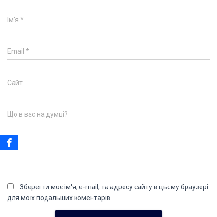
Ім'я
*
Email
*
Сайт
Що в вас на думці?
Зберегти моє ім'я, e-mail, та адресу сайту в цьому браузері
для моїх подальших коментарів.