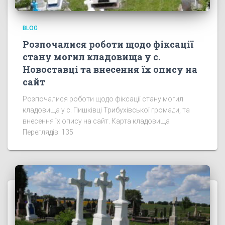
BLOG
Розпочалися роботи щодо фіксації
стану могил кладовища у с.
Новоставці та внесення їх опису на
сайт
Розпочалися роботи щодо фіксації стану могил
кладовища у с. Пишківці Трибухівської громади, та
внесення їх опису на сайт. Карта кладовища
Переглядів: 135