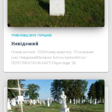
ТРИБУХІВЦІ (ВУЛ. ГОРІШНЯ)
Невідомий
Номер могили: 1500Номер кварталу: 1Похований
(на): НевідомийМатеріал: Бетон/залізобетон/
ПЕРЕГЛЯНУТИ НА КАРТІ Переглядів: 58