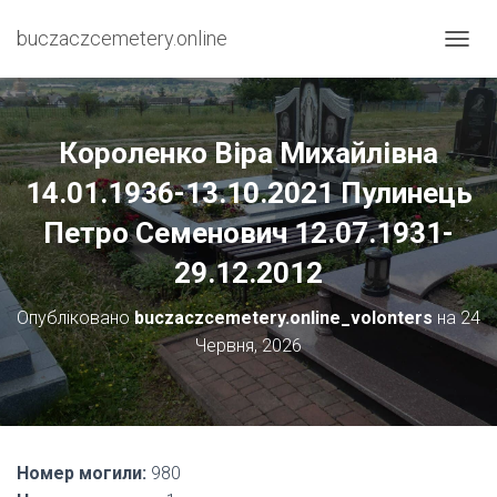
buczaczcemetery.online
П
Е
Р
Е
М
Короленко Віра Михайлівна
К
Н
14.01.1936-13.10.2021 Пулинець
У
Петро Семенович 12.07.1931-
Т
И
29.12.2012
Н
А
В
Опубліковано
buczaczcemetery.online_volonters
на
24
І
Червня, 2026
Г
А
Ц
І
Ю
Номер могили:
980