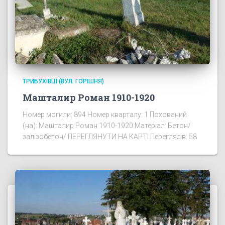
ТРИБУХІВЦІ (ВУЛ. ГОРІШНЯ)
Машталир Роман 1910-1920
Номер могили: 894 Номер кварталу: 1 Похований
(на): Машталир Роман 1910-1920 Матеріал: Бетон/
залізобетон/ ПЕРЕГЛЯНУТИ НА КАРТІ Переглядів: 58