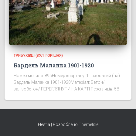
ТРИБУХІВЦІ (ВУЛ. ГОРІШНЯ)
Бардель Маланка 1901-1920
Номер могили: 895Номер кварталу: 1Похований (на):
Бардель Маланка 1901-1920Матеріал: Бетон/
залізобетон/ ПЕРЕГЛЯНУТИ НА КАРТІ Переглядів: 58
Hestia | Розроблено
ThemeIsle